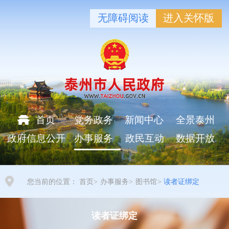
无障碍阅读
进入关怀版
首页
党务政务
新闻中心
全景泰州
政府信息公开
办事服务
政民互动
数据开放
您当前的位置：
首页
>
办事服务
>
图书馆
>
读者证绑定
读者证绑定