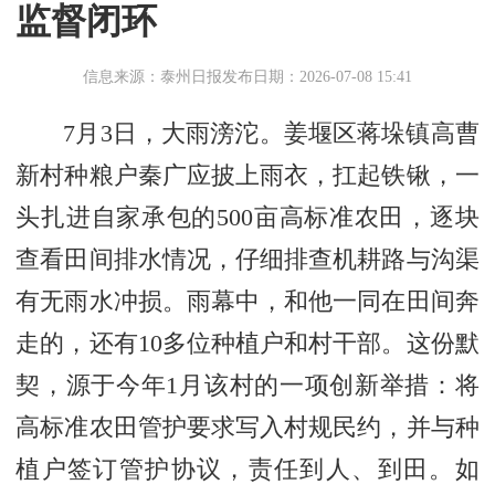
监督闭环
信息来源：泰州日报
发布日期：2026-07-08 15:41
7月3日，大雨滂沱。姜堰区蒋垛镇高曹
新村种粮户秦广应披上雨衣，扛起铁锹，一
头扎进自家承包的500亩高标准农田，逐块
查看田间排水情况，仔细排查机耕路与沟渠
有无雨水冲损。雨幕中，和他一同在田间奔
走的，还有10多位种植户和村干部。这份默
契，源于今年1月该村的一项创新举措：将
高标准农田管护要求写入村规民约，并与种
植户签订管护协议，责任到人、到田。如