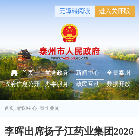
无障碍阅读
进入关怀版
首页
党务政务
新闻中心
全景泰州
政府信息公开
办事服务
政民互动
数据开放
首页
新闻中心
泰州要闻
>
>
李晖出席扬子江药业集团2026