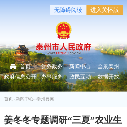
无障碍阅读
进入关怀版
首页
党务政务
新闻中心
全景泰州
政府信息公开
办事服务
政民互动
数据开放
首页
新闻中心
泰州要闻
>
>
姜冬冬专题调研“三夏”农业生