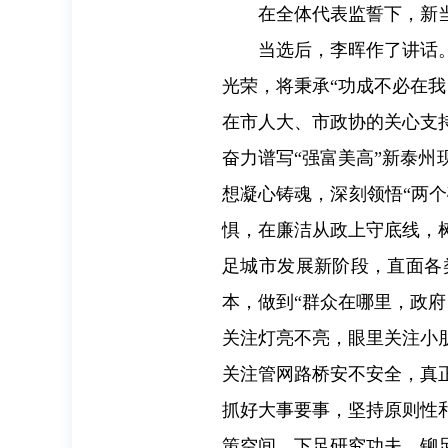
在全体代表监誓下，新
当选后，李晖作了讲话
光荣，将秉承“功成不必在
在市人大、市政协的关心支
奋力谱写“强富美高”新泰
想凝心铸魂，深刻领悟“两个
惧，在廉洁从政上守底线，
足城市发展新阶段，直面各
本，做到“群众在哪里，政
关注灯亮不亮，眼里关注小
关注管网路桥安不安全，真
抓好大事要事，坚持原则性
策空间、下足研究功夫、铆