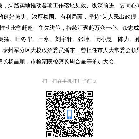
破，脚踏实地推动各项工作落地见效、纵深前进。要同心
的良好势头、浓厚氛围、有利局面，坚持“为人民出政绩，
，推动比学赶超、争先进位，持续汇聚起万众一心、众志
秦猛、叶冬华、王永、刘宇轩、张坤、周小慧、陈力、
，泰州军分区大校政治委员潘东，曾担任市人大常委会领
院长杨昌顺，市检察院检察长周合星等参加大会。
扫一扫在手机打开当前页