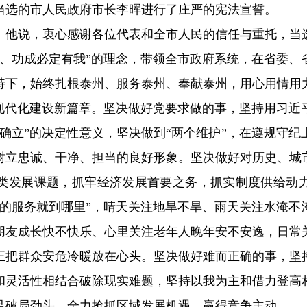
当选的市人民政府市长李晖进行了庄严的宪法宣誓。
。他说，衷心感谢各位代表和全市人民的信任与重托，当
我、功成必定有我”的理念，带领全市政府系统，在省委、
持下，始终扎根泰州、服务泰州、奉献泰州，用心用情用
州现代化建设新篇章。坚决做好党要求做的事，坚持用习近
确立”的决定性意义，坚决做到“两个维护”，在遵规守
树立忠诚、干净、担当的良好形象。坚决做好对历史、城
类发展课题，抓牢经济发展首要之务，抓实制度供给动
府的服务就到哪里”，晴天关注地旱不旱、雨天关注水淹不
朋友成长快不快乐、心里关注老年人晚年安不安逸，日常
正把群众安危冷暖放在心头。
坚决做好难而正确的事，坚
和灵活性相结合破除现实难题，坚持以我为主和借力登高
足破局劲头，全力抢抓区域发展机遇、赢得竞争主动。