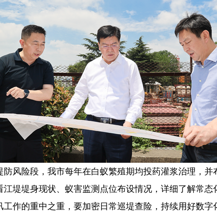
堤防风险段，我市每年在白蚁繁殖期均投药灌浆治理，并
看江堤堤身现状、蚁害监测点位布设情况，详细了解常态
汛工作的重中之重，要加密日常巡堤查险，持续用好数字