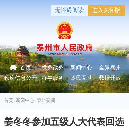
无障碍阅读
进入关怀版
首页
党务政务
新闻中心
全景泰州
政府信息公开
办事服务
政民互动
数据开放
首页
新闻中心
泰州要闻
>
>
姜冬冬参加五级人大代表回选