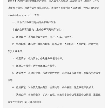
获得本机关政府信息公开服务的公民、法人或者其他组织，建议阅读本《指南》，并可
以按照《指南》所述方式申请获取信息。本指南可在泰州市人民政府门户网站（网址为
www.taizhou.gov.cn）上查询。
一、主动公开政府信息的分类和编排体系
本机关在职责范围内，主动公开下列政府信息：
1．政府领导：本市政府领导姓名、照片、分工、简历等。
2．机构职能：本市各行政机构职能、机构设置、办公地址、办公时间、联系方式、
负责人姓名等。
3．权责清单：权力清单、公共服务事项清单等。
4．政府工作报告：历年市政府工作报告。
5．政策文件：市政府规章、行政规范性文件、市政府及市政府办公室发布的政策文
件等。
6．政策解读：对政策文件的背景、主要内容、条件标准、注意事项等的解读。
7．决策公开：市政府全体（扩大）会议、市政府常务会议等重要会议情况；重要政
策文件的意见征集，网上调查等。