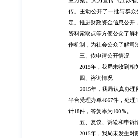
应方案。大力宣传《江苏省
传。主动公开了一批与群众
定。推进财政资金信息公开
资料索取点等方便公众了解
作机制，为社会公众了解司
三、依申请公开情况
2015
年，我局未收到相
四、咨询情况
2015
年，我局认真办理
平台受理办单
4667
件，处理
计
18
件，答复率为
100
％。
五、复议、诉讼和申诉
2015
年，我局未发生对