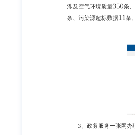
350
涉及空气环境质量
条、
11
条、污染源超标数据
条
3
、政务服务一张网办