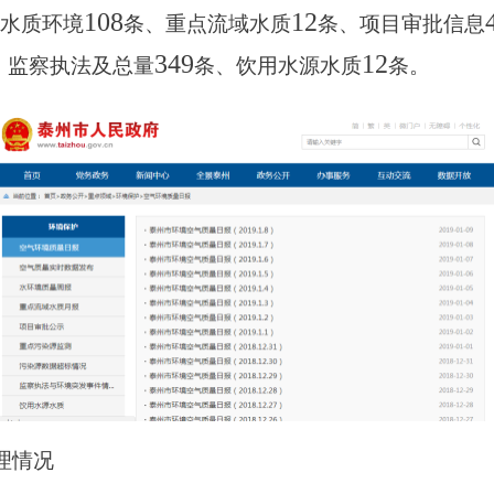
108
12
水质环境
条、重点流域水质
条、项目审批信息
349
12
、监察执法及总量
条、饮用水源水质
条。
理情况