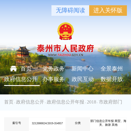
无障碍阅读
进入关怀版
首页
党务政务
新闻中心
全景泰州
政府信息公开
办事服务
政民互动
数据开放
首页
政府信息公开
政府信息公开年报
2018
市政府部门
>
>
>
>
部门信息公开年报 商贸、海
索引号
分类
3212000024/2019-354957
关、旅游 其他