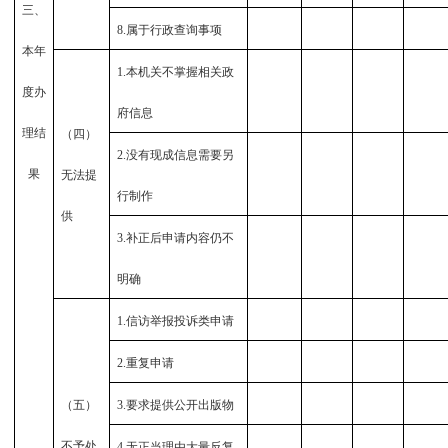
三、
8.
属于行政查询事项
本年
1.
本机关不掌握相关政
度办
府信息
理结
（四）
2.
没有现成信息需要另
果
无法提
行制作
供
3.
补正后申请内容仍不
明确
1.
信访举报投诉类申请
2.
重复申请
（五）
3.
要求提供公开出版物
不予处
4.
无正当理由大量反复