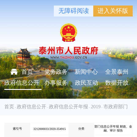
无障碍阅读
进入关怀版
首页
党务政务
新闻中心
全景泰州
政府信息公开
办事服务
政民互动
数据开放
首页
政府信息公开
政府信息公开年报
2019
市政府部门
>
>
>
>
部门信息公开年报 财政、金
索引号
分类
3212000033/2020-354915
融、审计 报告