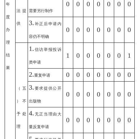
0
0
0
0
0
0
0
年
法提
需要另行制作
度
3.
供
补正后申请内
0
0
0
0
0
0
0
办
容仍不明确
理
1.
信访举报投诉
1
0
0
0
0
0
1
结
类申请
果
2.
0
0
0
0
0
0
0
重复申请
3.
（五
要求提供公开
0
0
0
0
0
0
0
）不
出版物
4.
予处
无正当理由大
0
0
0
0
0
0
0
理
量反复申请