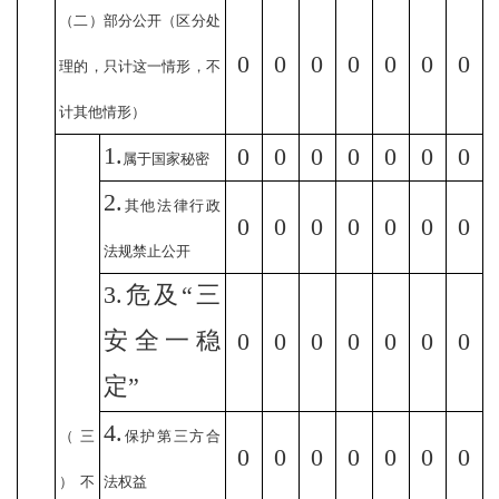
（二）部分公开（区分处
0
0
0
0
0
0
0
理的，只计这一情形，不
计其他情形）
1.
0
0
0
0
0
0
0
属于国家秘密
2.
其他法律行政
0
0
0
0
0
0
0
法规禁止公开
3.
危及
“
三
安全一稳
0
0
0
0
0
0
0
定
”
4.
（三
保护第三方合
0
0
0
0
0
0
0
）不
法权益