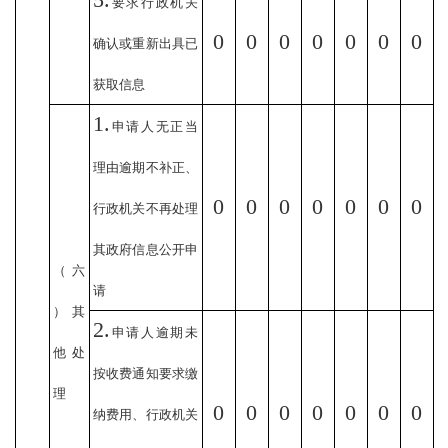
5.
要求行政机关
0
0
0
0
0
0
0
确认或重新出具已
获取信息
1.
申请人无正当
理由逾期不补正、
0
0
0
0
0
0
0
行政机关不再处理
其政府信息公开申
（六
请
）其
2.
申请人逾期未
他处
按收费通知要求缴
理
0
0
0
0
0
0
0
纳费用、行政机关