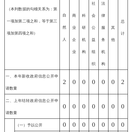
社
法
（本列数据的勾稽关系为：第
自
商
科
会
律
一项加第二项之和，等于第三
总
然
业
研
公
服
其
项加第四项之和）
计
人
企
机
益
务
他
业
构
组
机
织
构
一、本年新收政府信息公开申
2
0
0
0
0
0
2
请数量
二、上年结转政府信息公开申
0
0
0
0
0
0
0
请数量
0
0
0
0
0
0
0
（一）予以公开