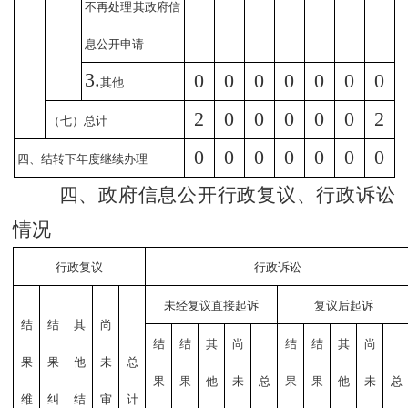
不再处理其政府信
息公开申请
3.
0
0
0
0
0
0
0
其他
2
0
0
0
0
0
2
（七）总计
0
0
0
0
0
0
0
四、结转下年度继续办理
四、政府信息公开行政复议、行政诉讼
情况
行政复议
行政诉讼
未经复议直接起诉
复议后起诉
结
结
其
尚
结
结
其
尚
结
结
其
尚
果
果
他
未
总
果
果
他
未
总
果
果
他
未
总
维
纠
结
审
计