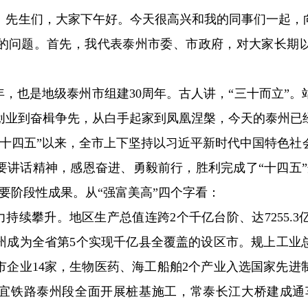
、先生们，大家下午好。今天很高兴和我的同事们一起，向
的问题。首先，我代表泰州市委、市政府，对大家长期
年，也是地级泰州市组建30周年。古人讲，“三十而立”
苦创业到奋楫争先，从白手起家到凤凰涅槃，今天的泰州已
“十四五”以来，全市上下坚持以习近平新时代中国特色社
要讲话精神，感恩奋进、勇毅前行，胜利完成了“十四五”
要阶段性成果。从“强富美高”四个字看：
力持续攀升。地区生产总值连跨2个千亿台阶、达7255.3
州成为全省第5个实现千亿县全覆盖的设区市。规上工业总
市企业14家，生物医药、海工船舶2个产业入选国家先
宜铁路泰州段全面开展桩基施工，常泰长江大桥建成通车