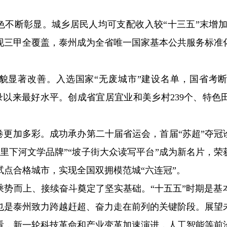
色不断彰显。城乡居民人均可支配收入较“十三五”末增加
现三甲全覆盖，泰州成为全省唯一国家基本公共服务标准
面貌显著改善。入选国家“无废城市”建设名单，国省考断
记录以来最好水平。创成省宜居宜业和美乡村239个、特色
卷更加多彩。成功承办第二十届省运会，首届“苏超”夺冠
里下河文学品牌”“坡子街大众读写平台”成为新名片，荣
试点合格城市，实现全国双拥模范城“六连冠”。
乘势而上、接续奋斗奠定了坚实基础。“十五五”时期是基
也是泰州致力跨越赶超、奋力走在前列的关键阶段。展望
看，新一轮科技革命和产业变革加速演进，人工智能等前