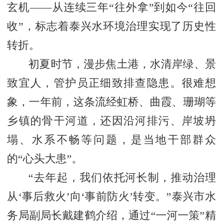
玄机——从连续三年“往外拿”到如今“往回
收”，标志着泰兴水环境治理实现了历史性
转折。
初夏时节，漫步焦土港，水清岸绿、景
致宜人，管护员正细致排查隐患。很难想
象，一年前，这条流经虹桥、曲霞、珊瑚等
乡镇的骨干河道，还因沿河排污、岸坡坍
塌、水系不畅等问题，是当地干部群众
的“心头大患”。
“去年起，我们依托河长制，推动治理
从‘事后救火’向‘事前防火’转变。”泰兴市水
务局副局长戴建鹤介绍，通过“一河一策”精