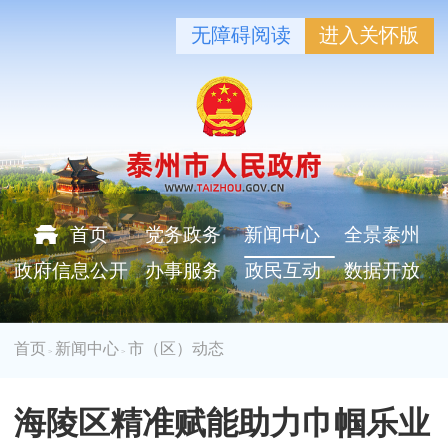
无障碍阅读
进入关怀版
首页
党务政务
新闻中心
全景泰州
政府信息公开
办事服务
政民互动
数据开放
首页
新闻中心
市（区）动态
>
>
海陵区精准赋能助力巾帼乐业