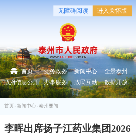
无障碍阅读
进入关怀版
首页
党务政务
新闻中心
全景泰州
政府信息公开
办事服务
政民互动
数据开放
首页
新闻中心
泰州要闻
>
>
李晖出席扬子江药业集团2026