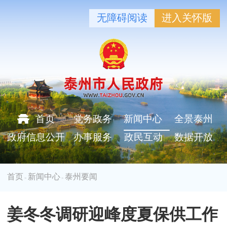
无障碍阅读
进入关怀版
首页
党务政务
新闻中心
全景泰州
政府信息公开
办事服务
政民互动
数据开放
首页
新闻中心
泰州要闻
>
>
姜冬冬调研迎峰度夏保供工作