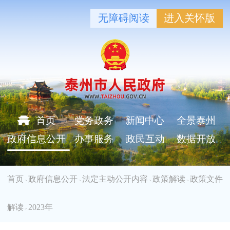
无障碍阅读
进入关怀版
首页
党务政务
新闻中心
全景泰州
政府信息公开
办事服务
政民互动
数据开放
首页
政府信息公开
法定主动公开内容
政策解读
政策文件
>
>
>
>
解读
2023年
>