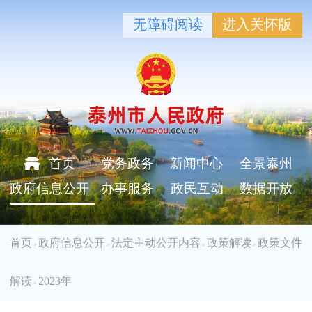
无障碍阅读
进入关怀版
首页
党务政务
新闻中心
全景泰州
政府信息公开
办事服务
政民互动
数据开放
首页
政府信息公开
法定主动公开内容
政策解读
政策文件
>
>
>
>
解读
2023年
>