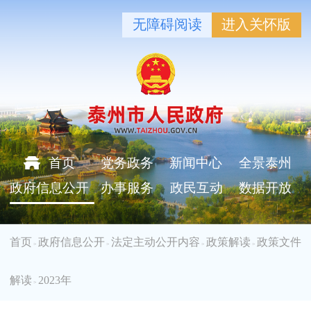
无障碍阅读
进入关怀版
首页
党务政务
新闻中心
全景泰州
政府信息公开
办事服务
政民互动
数据开放
首页
政府信息公开
法定主动公开内容
政策解读
政策文件
>
>
>
>
解读
2023年
>