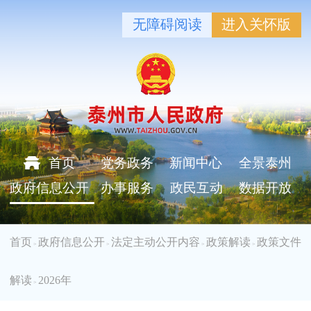
无障碍阅读
进入关怀版
首页
党务政务
新闻中心
全景泰州
政府信息公开
办事服务
政民互动
数据开放
首页
政府信息公开
法定主动公开内容
政策解读
政策文件
>
>
>
>
解读
2026年
>