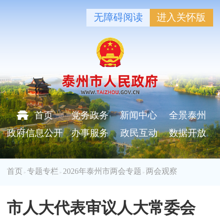
无障碍阅读
进入关怀版
首页
党务政务
新闻中心
全景泰州
政府信息公开
办事服务
政民互动
数据开放
首页
专题专栏
2026年泰州市两会专题
两会观察
>
>
>
市人大代表审议人大常委会