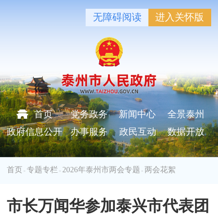
无障碍阅读
进入关怀版
首页
党务政务
新闻中心
全景泰州
政府信息公开
办事服务
政民互动
数据开放
首页
专题专栏
2026年泰州市两会专题
两会花絮
>
>
>
市长万闻华参加泰兴市代表团