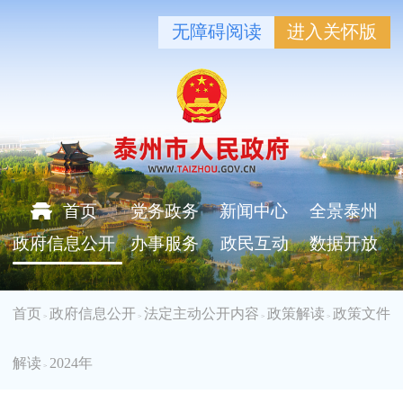
无障碍阅读
进入关怀版
首页
党务政务
新闻中心
全景泰州
政府信息公开
办事服务
政民互动
数据开放
首页
政府信息公开
法定主动公开内容
政策解读
政策文件
>
>
>
>
解读
2024年
>