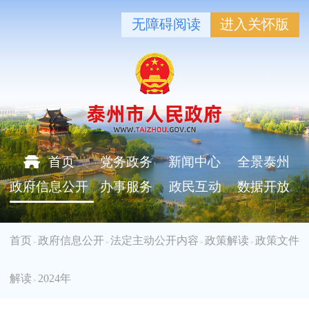
无障碍阅读
进入关怀版
首页
党务政务
新闻中心
全景泰州
政府信息公开
办事服务
政民互动
数据开放
首页
政府信息公开
法定主动公开内容
政策解读
政策文件
>
>
>
>
解读
2024年
>