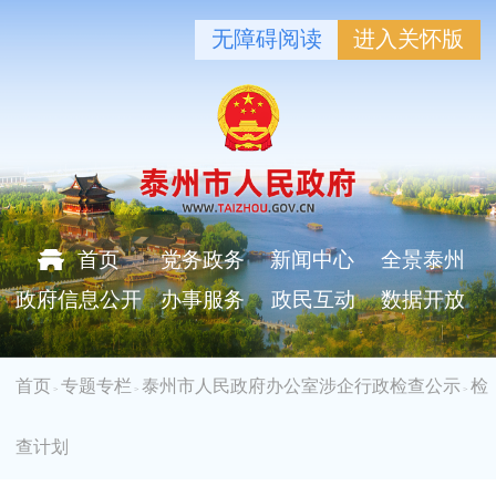
无障碍阅读
进入关怀版
首页
党务政务
新闻中心
全景泰州
政府信息公开
办事服务
政民互动
数据开放
首页
专题专栏
泰州市人民政府办公室涉企行政检查公示
检
>
>
>
查计划