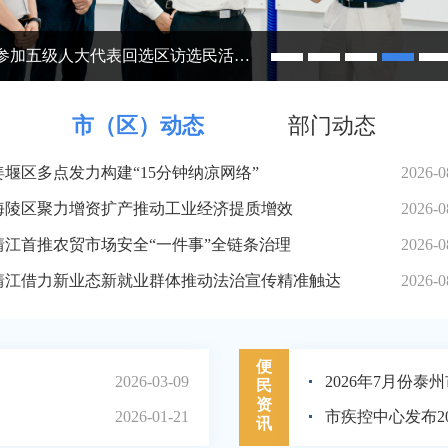
冬专题调研学习教育开展情况
市（区）动态
部门动态
姜堰区多点发力构建“15分钟纳凉网络”
2026-0
海陵区聚力增资扩产推动工业经济提质增效
2026-0
靖江首推农贸市场安全“一件事”全链条治理
2026-0
靖江借力新业态新就业群体推动法治宣传精准触达
2026-0
便
2026-03-09
民
资
2026-01-21
讯