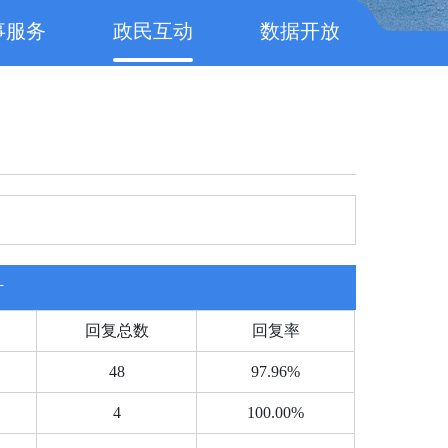
事服务
政民互动
数据开放
计
回复总数
回复率
48
97.96%
4
100.00%