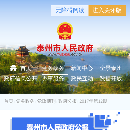
无障碍阅读
进入关怀版
首页
党务政务
新闻中心
全景泰州
政府信息公开
办事服务
政民互动
数据开放
首页
党务政务
党政期刊
政府公报
2017年第12期
>
>
>
>