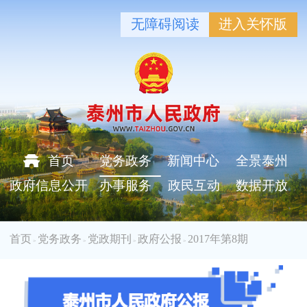
无障碍阅读
进入关怀版
首页
党务政务
新闻中心
全景泰州
政府信息公开
办事服务
政民互动
数据开放
首页
党务政务
党政期刊
政府公报
2017年第8期
>
>
>
>