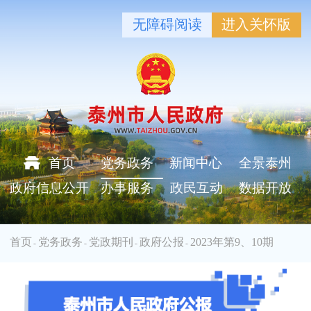
无障碍阅读
进入关怀版
首页
党务政务
新闻中心
全景泰州
政府信息公开
办事服务
政民互动
数据开放
首页
党务政务
党政期刊
政府公报
2023年第9、10期
>
>
>
>