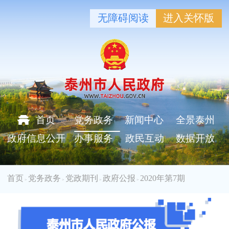
无障碍阅读
进入关怀版
首页
党务政务
新闻中心
全景泰州
政府信息公开
办事服务
政民互动
数据开放
首页
党务政务
党政期刊
政府公报
2020年第7期
>
>
>
>