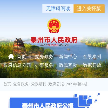
无障碍阅读
进入关怀版
首页
党务政务
新闻中心
全景泰州
政府信息公开
办事服务
政民互动
数据开放
首页
党务政务
党政期刊
政府公报
2023年第4期
>
>
>
>