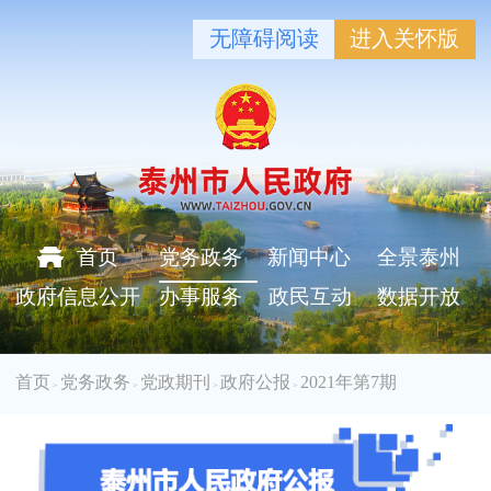
无障碍阅读
进入关怀版
首页
党务政务
新闻中心
全景泰州
政府信息公开
办事服务
政民互动
数据开放
首页
党务政务
党政期刊
政府公报
2021年第7期
>
>
>
>