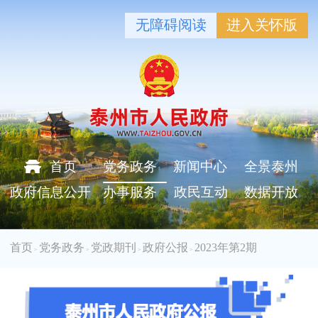
无障碍阅读
进入关怀版
首页
党务政务
新闻中心
全景泰州
政府信息公开
办事服务
政民互动
数据开放
首页
党务政务
党政期刊
政府公报
2023年第2期
>
>
>
>