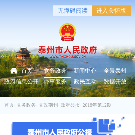
无障碍阅读
进入关怀版
首页
党务政务
新闻中心
全景泰州
政府信息公开
办事服务
政民互动
数据开放
首页
党务政务
党政期刊
政府公报
2018年第12期
>
>
>
>